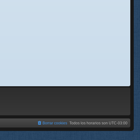
se
e
Borrar cookies
Todos los horarios son
UTC-03:00