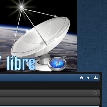
FA
de
eg
Q
nti
ist
fic
ra
ar
rs