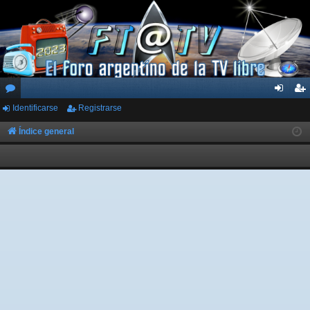
Identificarse
Registrarse
or
de
eg
os
nti
ist
Índice general
fic
ra
ar
rs
se
e