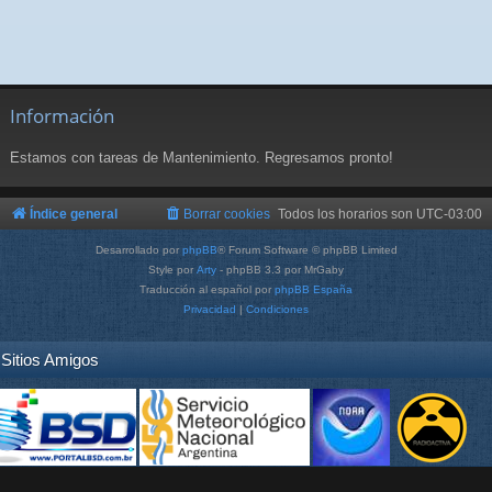
Información
Estamos con tareas de Mantenimiento. Regresamos pronto!
Índice general
Borrar cookies
Todos los horarios son
UTC-03:00
Desarrollado por
phpBB
® Forum Software © phpBB Limited
Style por
Arty
- phpBB 3.3 por MrGaby
Traducción al español por
phpBB España
Privacidad
|
Condiciones
Sitios Amigos