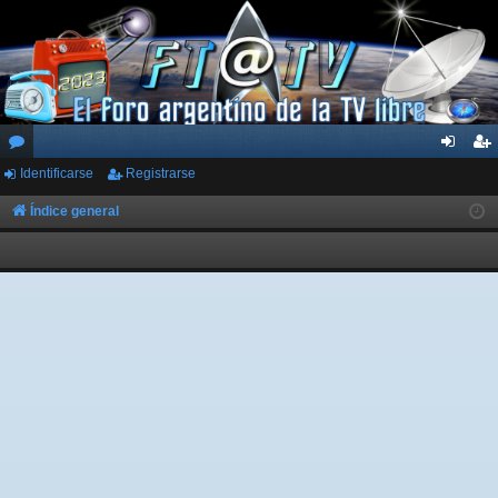
Identificarse
Registrarse
or
de
eg
os
nti
ist
Índice general
fic
ra
ar
rs
se
e