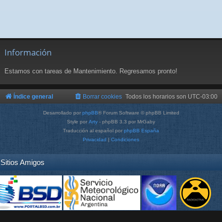
Información
Estamos con tareas de Mantenimiento. Regresamos pronto!
Índice general
Borrar cookies
Todos los horarios son
UTC-03:00
Desarrollado por
phpBB
® Forum Software © phpBB Limited
Style por
Arty
- phpBB 3.3 por MrGaby
Traducción al español por
phpBB España
Privacidad
|
Condiciones
Sitios Amigos