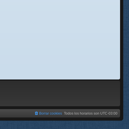
se
e
Borrar cookies
Todos los horarios son
UTC-03:00