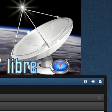
FA
de
eg
Q
nti
ist
fic
ra
ar
rs