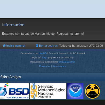
Información
Estamos con tareas de Mantenimiento. Regresamos pronto!
Índice general
Borrar cookies
Todos los horarios son
UTC-03:00
Desarrollado por
phpBB
® Forum Software © phpBB Limited
Style por
Arty
- phpBB 3.3 por MrGaby
Traducción al español por
phpBB España
Privacidad
|
Condiciones
Sitios Amigos