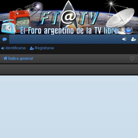
Identificarse
Registrarse
or
de
eg
os
nti
ist
Índice general
fic
ra
ar
rs
se
e