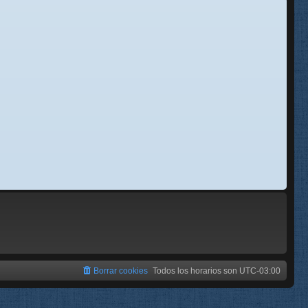
se
e
Borrar cookies
Todos los horarios son
UTC-03:00