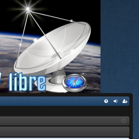
FA
de
eg
Q
nti
ist
fic
ra
ar
rs