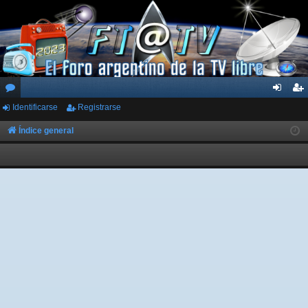
Identificarse
Registrarse
or
de
eg
os
nti
ist
Índice general
fic
ra
ar
rs
se
e