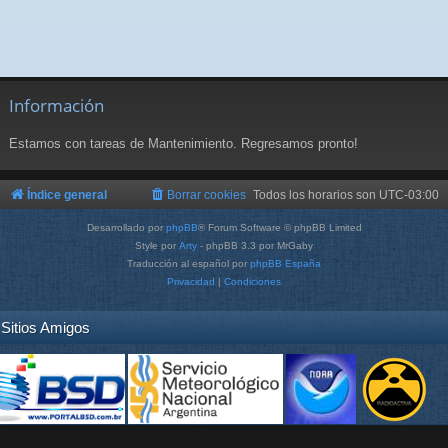
Información
Estamos con tareas de Mantenimiento. Regresamos pronto!
Índice general
Borrar cookies
Todos los horarios son
UTC-03:00
Desarrollado por
phpBB
® Forum Software © phpBB Limited
Style por
Arty
- phpBB 3.3 por MrGaby
Traducción al español por
phpBB España
Privacidad
|
Condiciones
Sitios Amigos