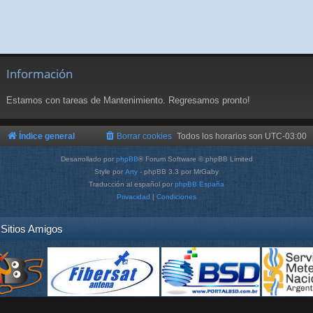
Información
Estamos con tareas de Mantenimiento. Regresamos pronto!
Índice general
Borrar cookies
Todos los horarios son
UTC-03:00
Desarrollado por
phpBB
® Forum Software © phpBB Limited
Style por
Arty
- phpBB 3.3 por MrGaby
Traducción al español por
phpBB España
Privacidad
|
Condiciones
Sitios Amigos