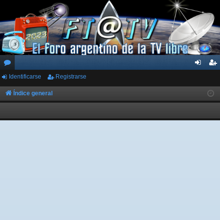
Identificarse
Registrarse
or
de
eg
os
nti
ist
Índice general
fic
ra
ar
rs
se
e