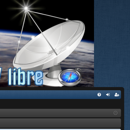
FA
de
eg
Q
nti
ist
fic
ra
ar
rs