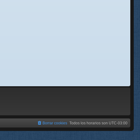
se
e
Borrar cookies
Todos los horarios son
UTC-03:00