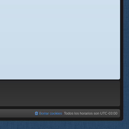
se
e
Borrar cookies
Todos los horarios son
UTC-03:00