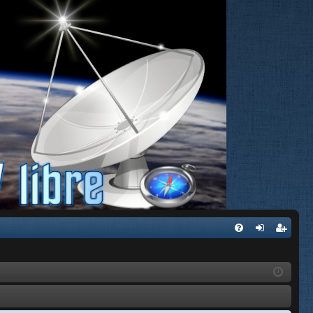
FA
de
eg
Q
nti
ist
fic
ra
ar
rs