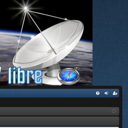
FA
de
eg
Q
nti
ist
fic
ra
ar
rs