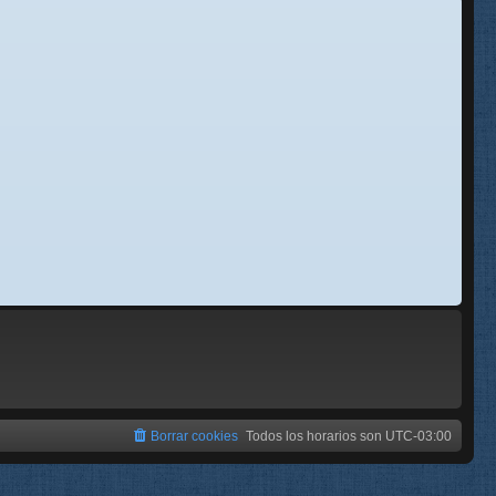
se
e
Borrar cookies
Todos los horarios son
UTC-03:00