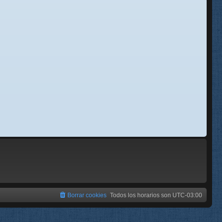
se
e
Borrar cookies
Todos los horarios son
UTC-03:00