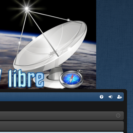
FA
de
eg
Q
nti
ist
fic
ra
ar
rs