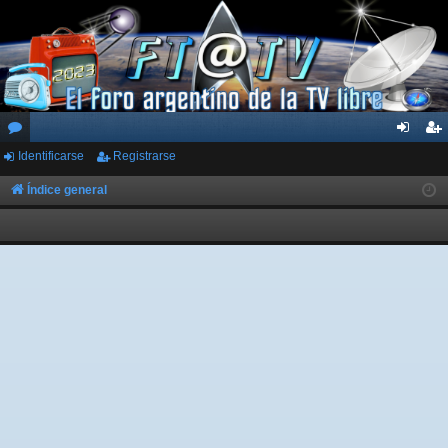
Identificarse
Registrarse
or
de
eg
os
nti
ist
Índice general
fic
ra
ar
rs
se
e