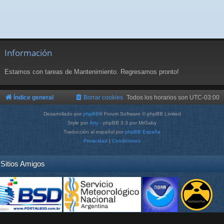
Información
Estamos con tareas de Mantenimiento. Regresamos pronto!
Índice general
Borrar cookies
Todos los horarios son
UTC-03:00
Desarrollado por
phpBB
® Forum Software © phpBB Limited
Style por
Arty
- phpBB 3.3 por MrGaby
Traducción al español por
phpBB España
Privacidad
|
Condiciones
Sitios Amigos