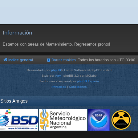
Información
Estamos con tareas de Mantenimiento. Regresamos pronto!
Índice general
Borrar cookies
Todos los horarios son
UTC-03:00
Desarrollado por
phpBB
® Forum Software © phpBB Limited
Style por
Arty
- phpBB 3.3 por MrGaby
Traducción al español por
phpBB España
Privacidad
|
Condiciones
Sitios Amigos