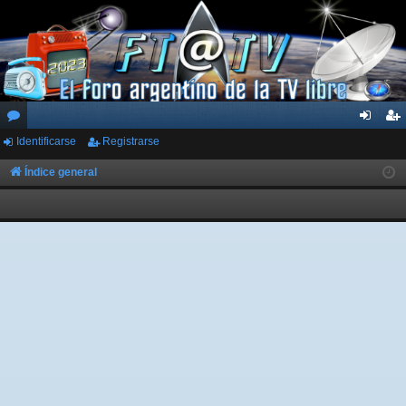
Identificarse
Registrarse
or
de
eg
os
nti
ist
Índice general
fic
ra
ar
rs
se
e