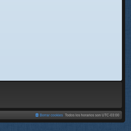
se
e
Borrar cookies
Todos los horarios son
UTC-03:00