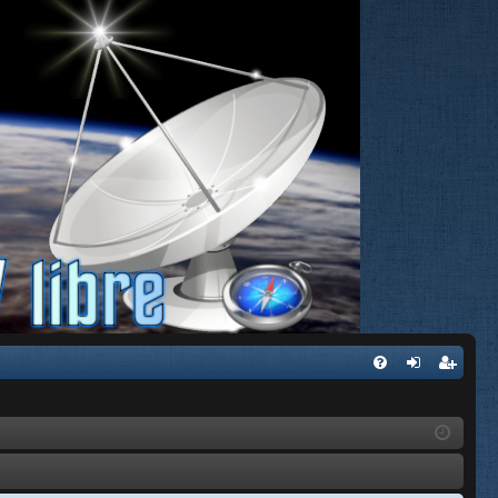
FA
de
eg
Q
nti
ist
fic
ra
ar
rs