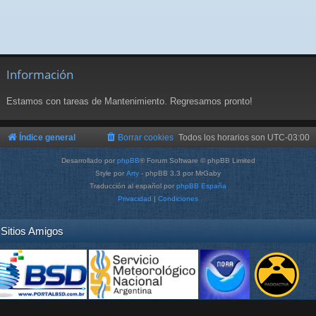
Información
Estamos con tareas de Mantenimiento. Regresamos pronto!
Índice general
Borrar cookies
Todos los horarios son
UTC-03:00
Desarrollado por
phpBB
® Forum Software © phpBB Limited
Style por
Arty
- phpBB 3.3 por MrGaby
Traducción al español por
phpBB España
Privacidad
|
Condiciones
Sitios Amigos