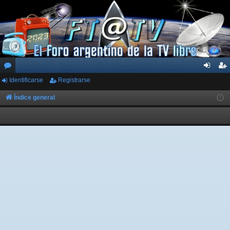
Identificarse
Registrarse
or
de
eg
os
nti
ist
Índice general
fic
ra
ar
rs
se
e