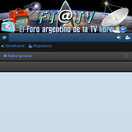
Identificarse
Registrarse
or
de
eg
os
nti
ist
Índice general
fic
ra
ar
rs
se
e