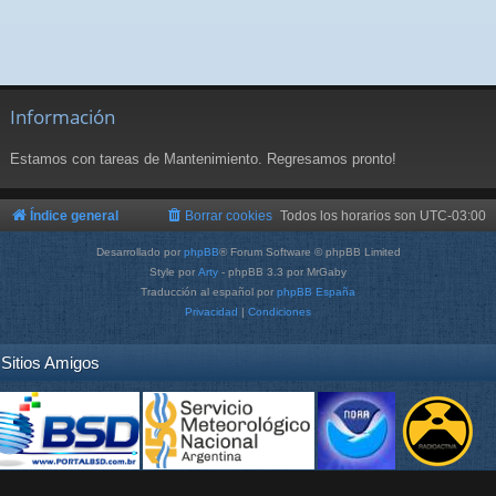
Información
Estamos con tareas de Mantenimiento. Regresamos pronto!
Índice general
Borrar cookies
Todos los horarios son
UTC-03:00
Desarrollado por
phpBB
® Forum Software © phpBB Limited
Style por
Arty
- phpBB 3.3 por MrGaby
Traducción al español por
phpBB España
Privacidad
|
Condiciones
Sitios Amigos