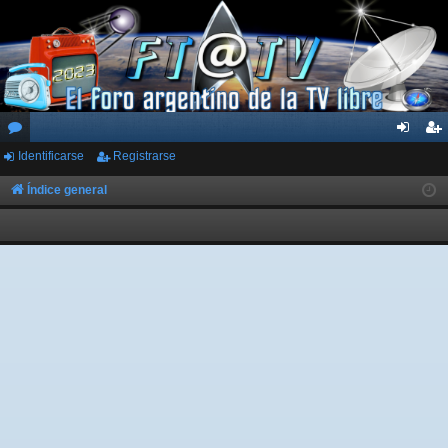
Identificarse
Registrarse
or
de
eg
os
nti
ist
Índice general
fic
ra
ar
rs
se
e