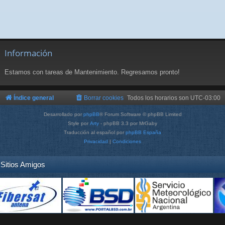
Información
Estamos con tareas de Mantenimiento. Regresamos pronto!
Índice general
Borrar cookies
Todos los horarios son
UTC-03:00
Desarrollado por
phpBB
® Forum Software © phpBB Limited
Style por
Arty
- phpBB 3.3 por MrGaby
Traducción al español por
phpBB España
Privacidad
|
Condiciones
Sitios Amigos