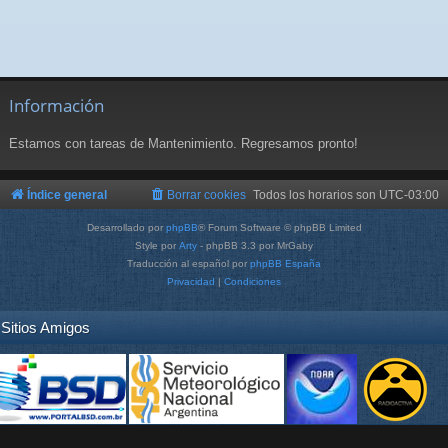
Información
Estamos con tareas de Mantenimiento. Regresamos pronto!
Índice general
Borrar cookies
Todos los horarios son
UTC-03:00
Desarrollado por
phpBB
® Forum Software © phpBB Limited
Style por
Arty
- phpBB 3.3 por MrGaby
Traducción al español por
phpBB España
Privacidad
|
Condiciones
Sitios Amigos