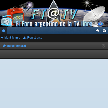
Identificarse
Registrarse
or
de
eg
os
nti
ist
Índice general
fic
ra
ar
rs
se
e