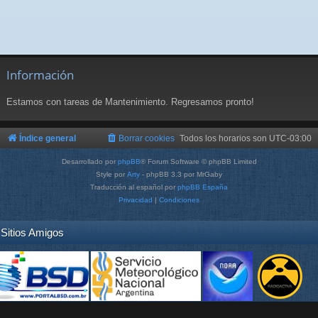
Información
Estamos con tareas de Mantenimiento. Regresamos pronto!
Índice general
Borrar cookies
Todos los horarios son
UTC-03:00
Desarrollado por
phpBB
® Forum Software © phpBB Limited
Style por
Arty
- phpBB 3.3 por MrGaby
Traducción al español por
phpBB España
Privacidad
|
Condiciones
Sitios Amigos