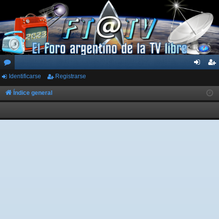
Identificarse
Registrarse
or
de
eg
os
nti
ist
Índice general
fic
ra
ar
rs
se
e