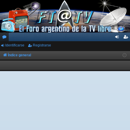
Identificarse
Registrarse
or
de
eg
os
nti
ist
Índice general
fic
ra
ar
rs
se
e