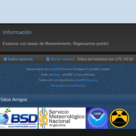
Información
Estamos con tareas de Mantenimiento. Regresamos pronto!
Índice general
Borrar cookies
Todos los horarios son
UTC-03:00
Desarrollado por
phpBB
® Forum Software © phpBB Limited
Style por
Arty
- phpBB 3.3 por MrGaby
Traducción al español por
phpBB España
Privacidad
|
Condiciones
Sitios Amigos