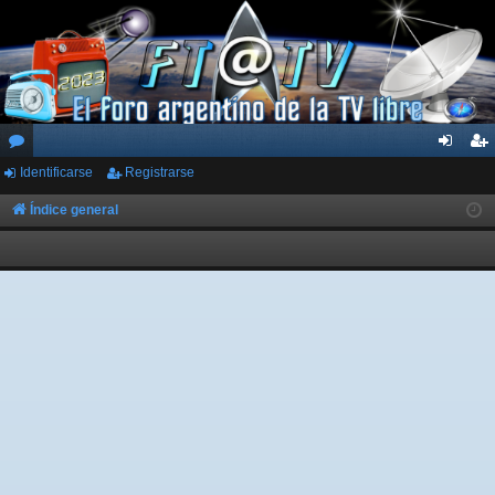
Identificarse
Registrarse
or
de
eg
os
nti
ist
Índice general
fic
ra
ar
rs
se
e