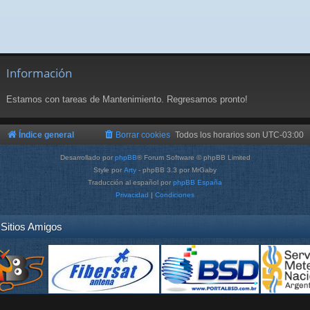
Información
Estamos con tareas de Mantenimiento. Regresamos pronto!
Índice general
Borrar cookies
Todos los horarios son
UTC-03:00
Desarrollado por
phpBB
® Forum Software © phpBB Limited
Style por
Arty
- phpBB 3.3 por MrGaby
Traducción al español por
phpBB España
Privacidad
|
Condiciones
Sitios Amigos