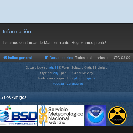
Información
Estamos con tareas de Mantenimiento. Regresamos pronto!
Índice general
Borrar cookies
Todos los horarios son
UTC-03:00
Desarrollado por
phpBB
® Forum Software © phpBB Limited
Style por
Arty
- phpBB 3.3 por MrGaby
Traducción al español por
phpBB España
Privacidad
|
Condiciones
Sitios Amigos