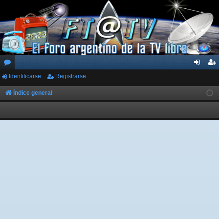
Identificarse
Registrarse
or
de
eg
os
nti
ist
Índice general
fic
ra
ar
rs
se
e