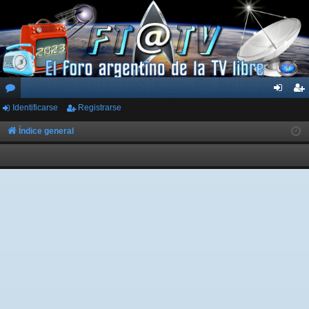
Identificarse
Registrarse
or
de
eg
os
nti
ist
Índice general
fic
ra
ar
rs
se
e