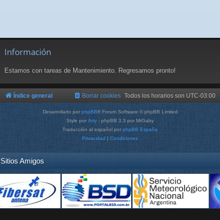
Información
Estamos con tareas de Mantenimiento. Regresamos pronto!
Índice general
Borrar cookies
Todos los horarios son
UTC-03:00
Desarrollado por
phpBB
® Forum Software © phpBB Limited
Style por
Arty
- phpBB 3.3 por MrGaby
Traducción al español por
phpBB España
Privacidad
|
Condiciones
Sitios Amigos