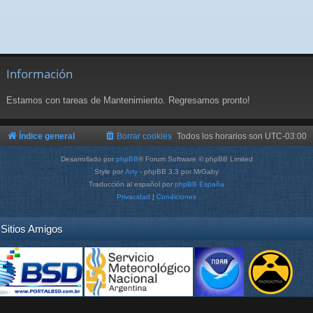
Información
Estamos con tareas de Mantenimiento. Regresamos pronto!
Índice general
Borrar cookies
Todos los horarios son
UTC-03:00
Desarrollado por
phpBB
® Forum Software © phpBB Limited
Style por
Arty
- phpBB 3.3 por MrGaby
Traducción al español por
phpBB España
Privacidad
|
Condiciones
Sitios Amigos