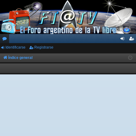
Identificarse
Registrarse
or
de
eg
os
nti
ist
Índice general
fic
ra
ar
rs
se
e