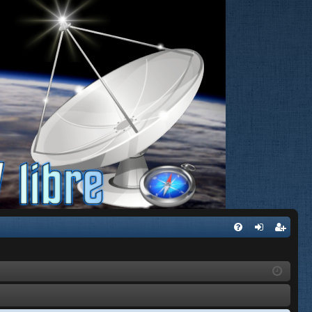
FA
de
eg
Q
nti
ist
fic
ra
ar
rs