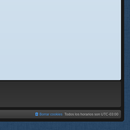
se
e
Borrar cookies
Todos los horarios son
UTC-03:00