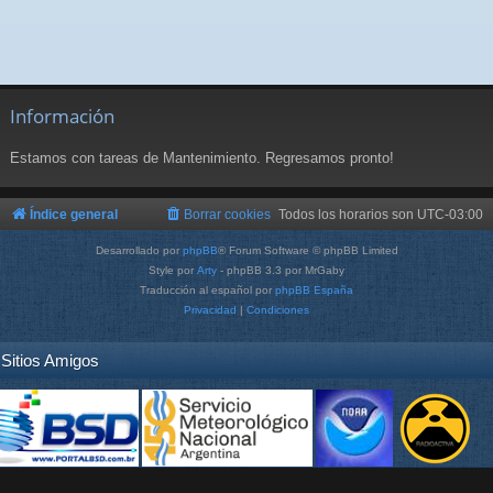
Información
Estamos con tareas de Mantenimiento. Regresamos pronto!
Índice general
Borrar cookies
Todos los horarios son
UTC-03:00
Desarrollado por
phpBB
® Forum Software © phpBB Limited
Style por
Arty
- phpBB 3.3 por MrGaby
Traducción al español por
phpBB España
Privacidad
|
Condiciones
Sitios Amigos