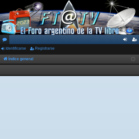
Identificarse
Registrarse
or
de
eg
os
nti
ist
Índice general
fic
ra
ar
rs
se
e