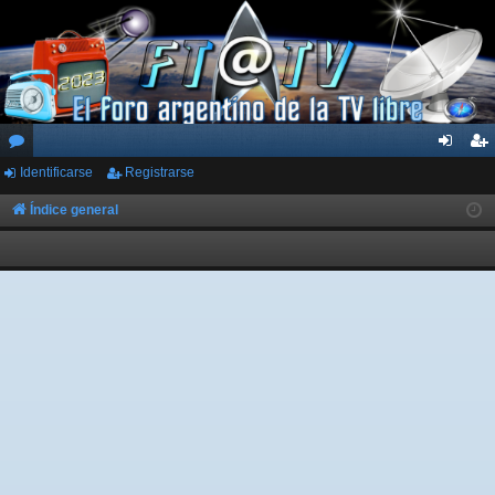
Identificarse
Registrarse
or
de
eg
os
nti
ist
Índice general
fic
ra
ar
rs
se
e