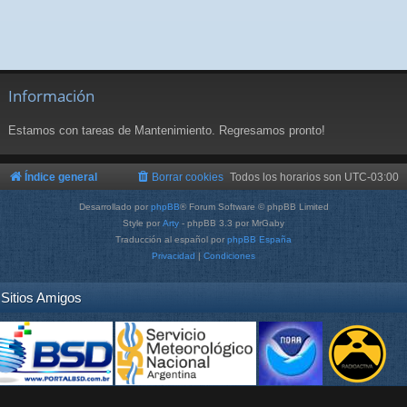
Información
Estamos con tareas de Mantenimiento. Regresamos pronto!
Índice general
Borrar cookies
Todos los horarios son
UTC-03:00
Desarrollado por
phpBB
® Forum Software © phpBB Limited
Style por
Arty
- phpBB 3.3 por MrGaby
Traducción al español por
phpBB España
Privacidad
|
Condiciones
Sitios Amigos