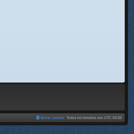
se
e
Borrar cookies
Todos los horarios son
UTC-03:00