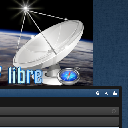
FA
de
eg
Q
nti
ist
fic
ra
ar
rs