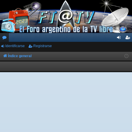
Identificarse
Registrarse
or
de
eg
os
nti
ist
Índice general
fic
ra
ar
rs
se
e