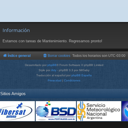
Información
Estamos con tareas de Mantenimiento. Regresamos pronto!
Índice general
Borrar cookies
Todos los horarios son
UTC-03:00
Desarrollado por
phpBB
® Forum Software © phpBB Limited
Style por
Arty
- phpBB 3.3 por MrGaby
Traducción al español por
phpBB España
Privacidad
|
Condiciones
Sitios Amigos