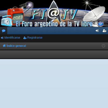
Identificarse
Registrarse
or
de
eg
os
nti
ist
Índice general
fic
ra
ar
rs
se
e