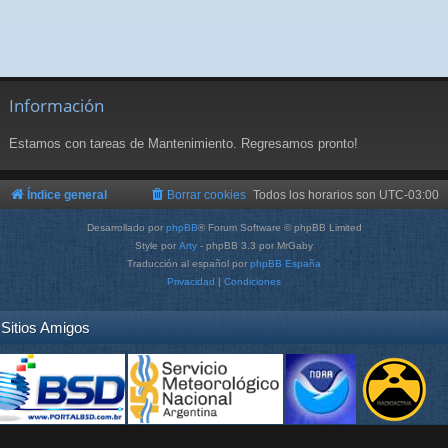
Información
Estamos con tareas de Mantenimiento. Regresamos pronto!
Índice general
Borrar cookies
Todos los horarios son
UTC-03:00
Desarrollado por
phpBB
® Forum Software © phpBB Limited
Style por
Arty
- phpBB 3.3 por MrGaby
Traducción al español por
phpBB España
Privacidad
|
Condiciones
Sitios Amigos