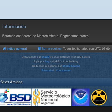
Información
Estamos con tareas de Mantenimiento. Regresamos pronto!
Índice general
Borrar cookies
Todos los horarios son
UTC-03:00
Desarrollado por
phpBB
® Forum Software © phpBB Limited
Style por
Arty
- phpBB 3.3 por MrGaby
Traducción al español por
phpBB España
Privacidad
|
Condiciones
Sitios Amigos