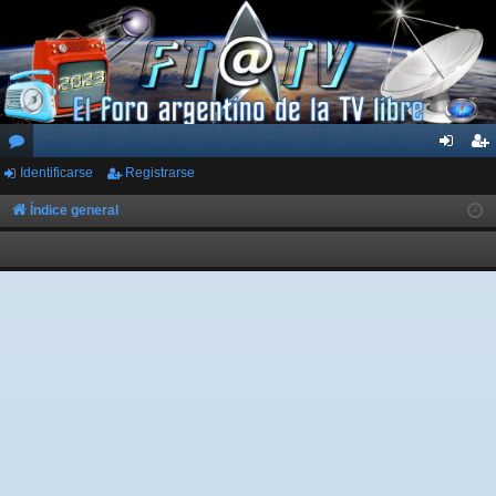
Identificarse
Registrarse
or
de
eg
os
nti
ist
Índice general
fic
ra
ar
rs
se
e