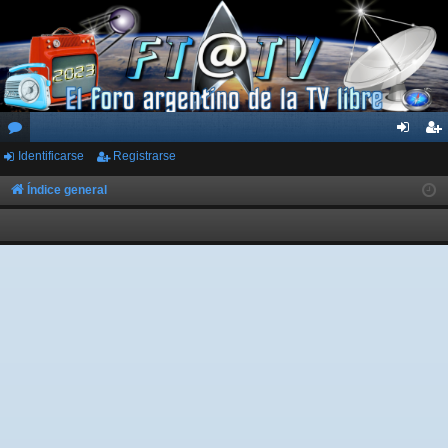
Identificarse
Registrarse
or
de
eg
os
nti
ist
Índice general
fic
ra
ar
rs
se
e