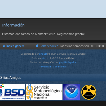
Información
Estamos con tareas de Mantenimiento. Regresamos pronto!
Índice general
Borrar cookies
Todos los horarios son
UTC-03:00
Desarrollado por
phpBB
® Forum Software © phpBB Limited
Style por
Arty
- phpBB 3.3 por MrGaby
Traducción al español por
phpBB España
Privacidad
|
Condiciones
Sitios Amigos