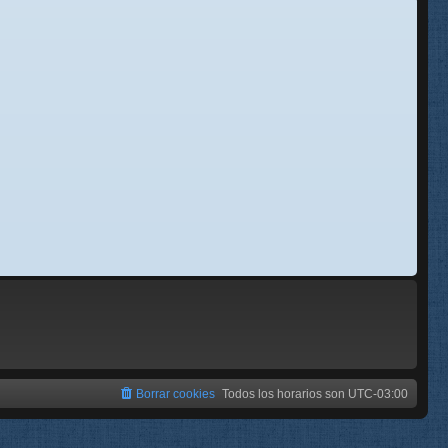
se
e
Borrar cookies
Todos los horarios son
UTC-03:00