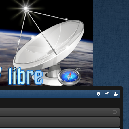
FA
de
eg
Q
nti
ist
fic
ra
ar
rs