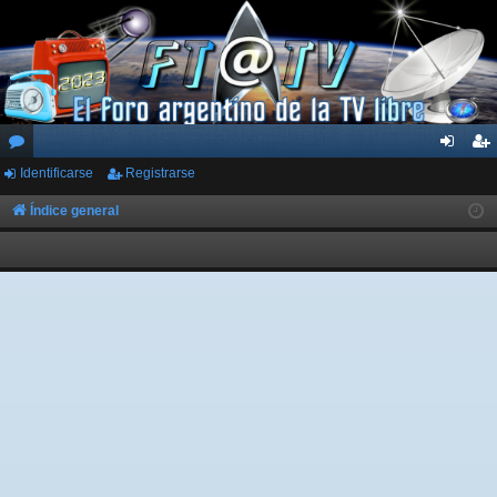
Identificarse
Registrarse
or
de
eg
os
nti
ist
Índice general
fic
ra
ar
rs
se
e