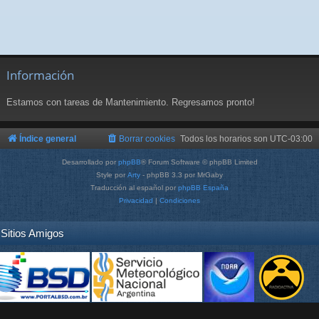
Información
Estamos con tareas de Mantenimiento. Regresamos pronto!
Índice general
Borrar cookies
Todos los horarios son
UTC-03:00
Desarrollado por
phpBB
® Forum Software © phpBB Limited
Style por
Arty
- phpBB 3.3 por MrGaby
Traducción al español por
phpBB España
Privacidad
|
Condiciones
Sitios Amigos