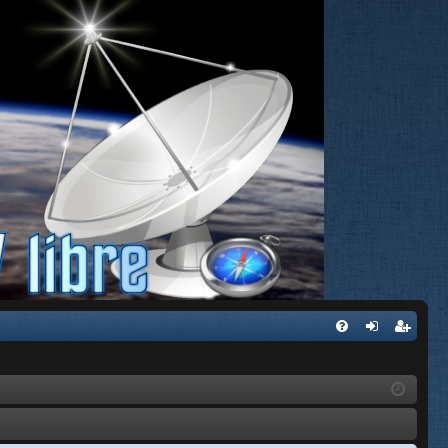
FA
de
eg
Q
nti
ist
fic
ra
ar
rs