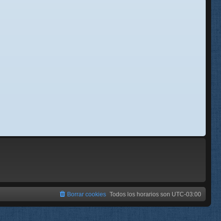
se
e
Borrar cookies
Todos los horarios son
UTC-03:00