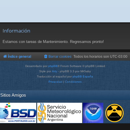
Información
Estamos con tareas de Mantenimiento. Regresamos pronto!
Índice general
Borrar cookies
Todos los horarios son
UTC-03:00
Desarrollado por
phpBB
® Forum Software © phpBB Limited
Style por
Arty
- phpBB 3.3 por MrGaby
Traducción al español por
phpBB España
Privacidad
|
Condiciones
Sitios Amigos