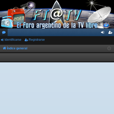
Identificarse
Registrarse
or
de
eg
os
nti
ist
Índice general
fic
ra
ar
rs
se
e