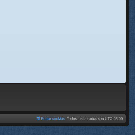
se
e
Borrar cookies
Todos los horarios son
UTC-03:00