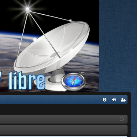
FA
de
eg
Q
nti
ist
fic
ra
ar
rs