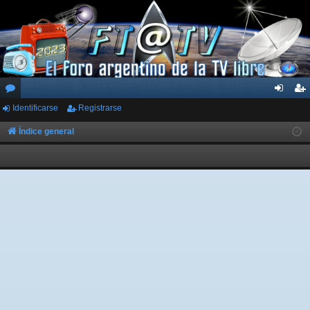
Identificarse
Registrarse
or
de
eg
os
nti
ist
Índice general
fic
ra
ar
rs
se
e