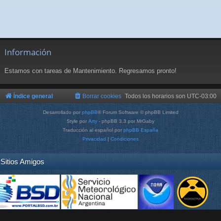
Información
Estamos con tareas de Mantenimiento. Regresamos pronto!
Índice general
Borrar cookies
Todos los horarios son
UTC-03:00
Desarrollado por
phpBB
® Forum Software © phpBB Limited
Style por
Arty
- phpBB 3.3 por MrGaby
Traducción al español por
phpBB España
Privacidad
|
Condiciones
Sitios Amigos