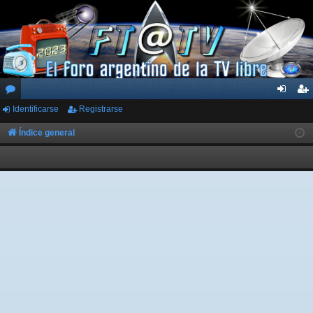
Identificarse
Registrarse
or
de
eg
os
nti
ist
Índice general
fic
ra
ar
rs
se
e