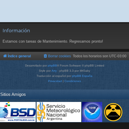
Información
Estamos con tareas de Mantenimiento. Regresamos pronto!
Índice general
Borrar cookies
Todos los horarios son
UTC-03:00
Desarrollado por
phpBB
® Forum Software © phpBB Limited
Style por
Arty
- phpBB 3.3 por MrGaby
Traducción al español por
phpBB España
Privacidad
|
Condiciones
Sitios Amigos