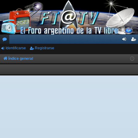
Identificarse
Registrarse
or
de
eg
os
nti
ist
Índice general
fic
ra
ar
rs
se
e