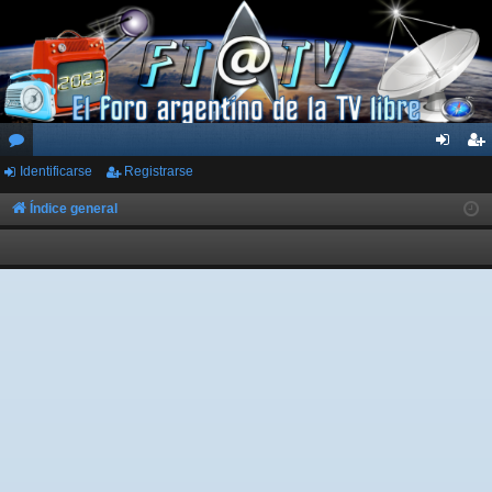
Identificarse
Registrarse
or
de
eg
os
nti
ist
Índice general
fic
ra
ar
rs
se
e