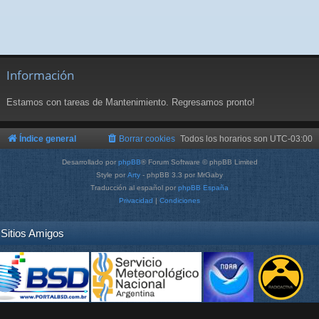
Información
Estamos con tareas de Mantenimiento. Regresamos pronto!
Índice general
Borrar cookies
Todos los horarios son
UTC-03:00
Desarrollado por
phpBB
® Forum Software © phpBB Limited
Style por
Arty
- phpBB 3.3 por MrGaby
Traducción al español por
phpBB España
Privacidad
|
Condiciones
Sitios Amigos