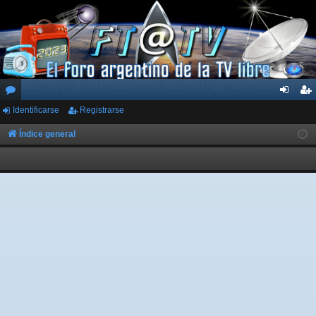
Identificarse
Registrarse
or
de
eg
os
nti
ist
Índice general
fic
ra
ar
rs
se
e