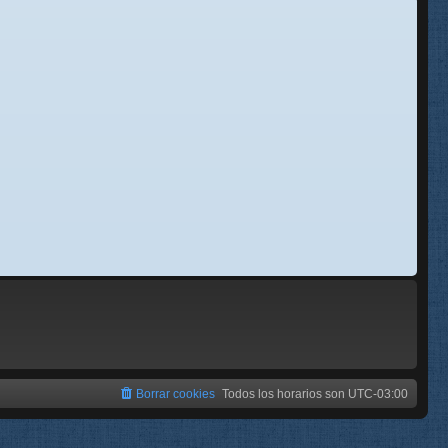
se
e
Borrar cookies
Todos los horarios son
UTC-03:00