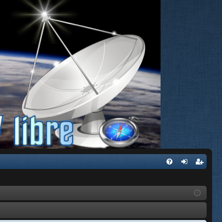
FA
de
eg
Q
nti
ist
fic
ra
ar
rs