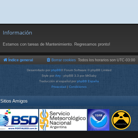
Información
Estamos con tareas de Mantenimiento. Regresamos pronto!
Índice general
Borrar cookies
Todos los horarios son
UTC-03:00
Desarrollado por
phpBB
® Forum Software © phpBB Limited
Style por
Arty
- phpBB 3.3 por MrGaby
Traducción al español por
phpBB España
Privacidad
|
Condiciones
Sitios Amigos