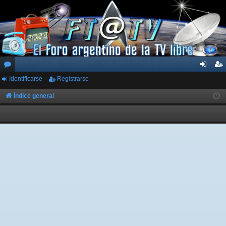
Identificarse
Registrarse
or
de
eg
os
nti
ist
Índice general
fic
ra
ar
rs
se
e