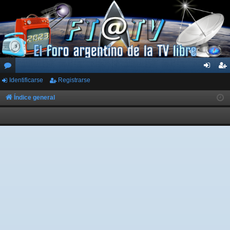
Identificarse
Registrarse
or
de
eg
os
nti
ist
Índice general
fic
ra
ar
rs
se
e