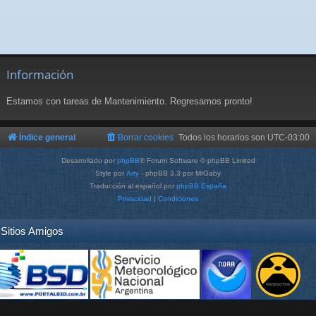
Información
Estamos con tareas de Mantenimiento. Regresamos pronto!
Índice general
Borrar cookies
Todos los horarios son
UTC-03:00
Desarrollado por
phpBB
® Forum Software © phpBB Limited
Style por
Arty
- phpBB 3.3 por MrGaby
Traducción al español por
phpBB España
Privacidad
|
Condiciones
Sitios Amigos