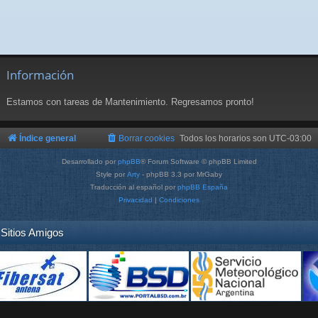
Información
Estamos con tareas de Mantenimiento. Regresamos pronto!
Índice general
Borrar cookies
Todos los horarios son
UTC-03:00
Desarrollado por
phpBB
® Forum Software © phpBB Limited
Style por
Arty
- phpBB 3.3 por MrGaby
Traducción al español por
phpBB España
Privacidad
|
Condiciones
Sitios Amigos