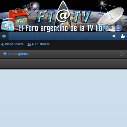
Identificarse
Registrarse
or
de
eg
os
nti
ist
Índice general
fic
ra
ar
rs
se
e