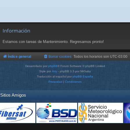
Información
Estamos con tareas de Mantenimiento. Regresamos pronto!
Índice general
Borrar cookies
Todos los horarios son
UTC-03:00
Desarrollado por
phpBB
® Forum Software © phpBB Limited
Style por
Arty
- phpBB 3.3 por MrGaby
Traducción al español por
phpBB España
Privacidad
|
Condiciones
Sitios Amigos