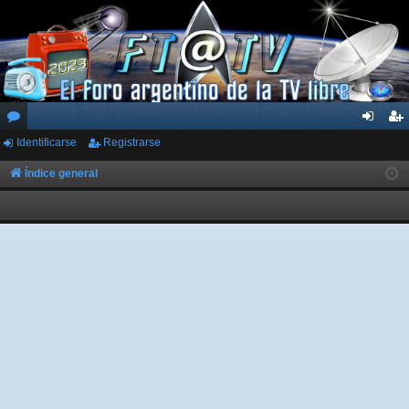
Identificarse
Registrarse
or
de
eg
os
nti
ist
Índice general
fic
ra
ar
rs
se
e