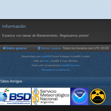
Información
Estamos con tareas de Mantenimiento. Regresamos pronto!
Índice general
Borrar cookies
Todos los horarios son
UTC-03:00
Desarrollado por
phpBB
® Forum Software © phpBB Limited
Style por
Arty
- phpBB 3.3 por MrGaby
Traducción al español por
phpBB España
Privacidad
|
Condiciones
Sitios Amigos