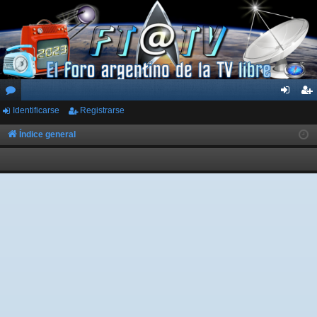
Identificarse
Registrarse
or
de
eg
os
nti
ist
Índice general
fic
ra
ar
rs
se
e