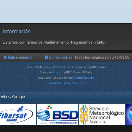
Información
Estamos con tareas de Mantenimiento. Regresamos pronto!
Índice general
Borrar cookies
Todos los horarios son
UTC-03:00
Desarrollado por
phpBB
® Forum Software © phpBB Limited
Style por
Arty
- phpBB 3.3 por MrGaby
Traducción al español por
phpBB España
Privacidad
|
Condiciones
Sitios Amigos