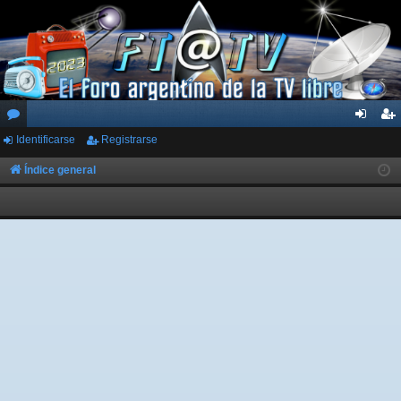
Identificarse
Registrarse
or
de
eg
os
nti
ist
Índice general
fic
ra
ar
rs
se
e